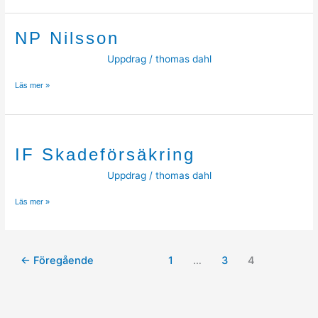
NP Nilsson
Uppdrag
/
thomas dahl
NP
Läs mer »
Nilsson
IF Skadeförsäkring
Uppdrag
/
thomas dahl
IF
Läs mer »
Skadeförsäkring
←
Föregående
1
…
3
4