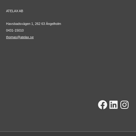
ATELAX AB
Havsbadsvägen 1, 262 63 Ängelholm
0431-15010
thomas@atelax.se
Facebo
Linke
Ins