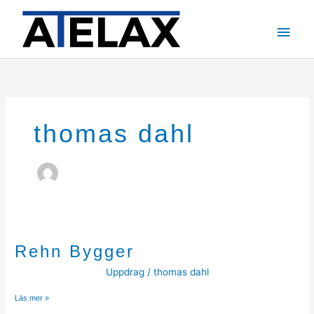
Hoppa
till
Huv
innehåll
thomas dahl
Rehn Bygger
Uppdrag
/
thomas dahl
Rehn
Läs mer »
Bygger