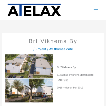
Hoppa
till
Huv
innehåll
Brf Vikhems By
/
Projekt
/ Av
thomas dahl
Brf Vikhems By
31 radhus i Vikhem Staffanstorp,
BAB Bygg
2018 – december 2019