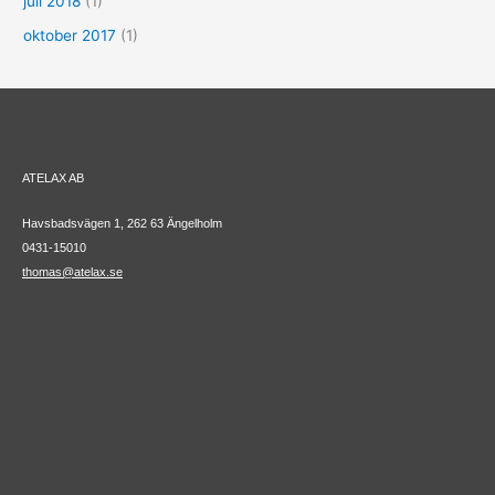
juli 2018
(1)
oktober 2017
(1)
ATELAX AB
Havsbadsvägen 1, 262 63 Ängelholm
0431-15010
thomas@atelax.se