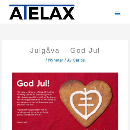
Hoppa
till
Huv
innehåll
Julgåva – God Jul
/
Nyheter
/ Av
Carlos